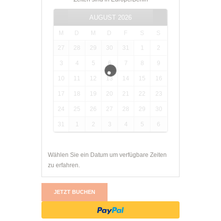
AUGUST
2026
M
D
M
D
F
S
S
27
28
29
30
31
1
2
3
4
5
6
7
8
9
10
11
12
13
14
15
16
17
18
19
20
21
22
23
24
25
26
27
28
29
30
31
1
2
3
4
5
6
Wählen Sie ein Datum um verfügbare Zeiten
zu erfahren.
JETZT BUCHEN